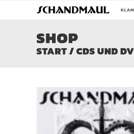
KLAM
SHOP
START
/
CDS UND D