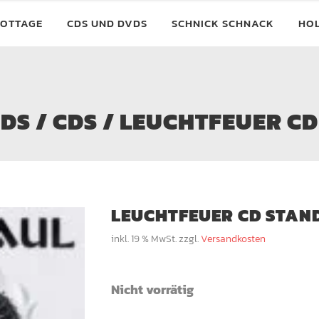
OTTAGE
CDS UND DVDS
SCHNICK SCHNACK
HO
VDS
/
CDS
/ LEUCHTFEUER CD
LEUCHTFEUER CD STAN
inkl. 19 % MwSt.
zzgl.
Versandkosten
Nicht vorrätig