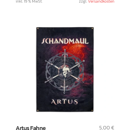
inkl. 19 % MwSt.
zzgl.
Versandkosten
Artus Fahne
5,00
€