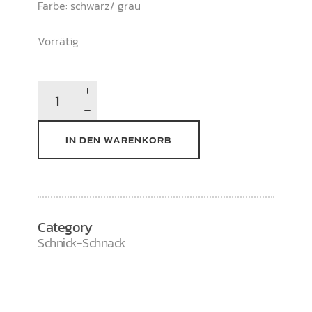
Farbe: schwarz/ grau
Vorrätig
Schandmaul
Tribal
Schriftzug
IN DEN WARENKORB
Patch
quantity
Category
Schnick-Schnack