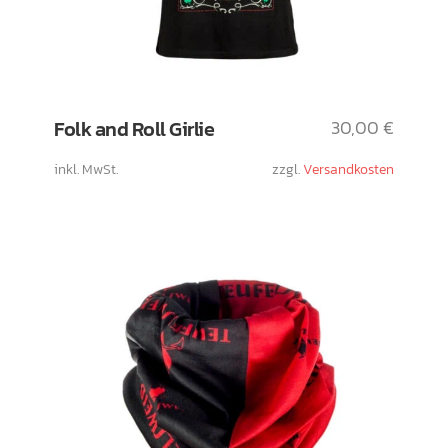
Dieses
Folk and Roll Girlie
30,00
€
Produkt
weist
inkl. MwSt.
zzgl.
Versandkosten
mehrere
Varianten
auf.
Die
Optionen
können
auf
der
Produktseite
gewählt
werden