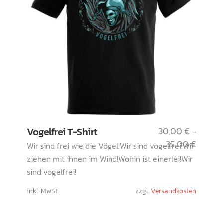
Dieses
Vogelfrei T-Shirt
30,00
€
–
Produkt
35,00
€
Wir sind frei wie die Vögel!Wir sind vogelfrei!Wir
weist
ziehen mit ihnen im Wind!Wohin ist einerlei!Wir
mehrere
sind vogelfrei!
Varianten
auf.
inkl. MwSt.
zzgl.
Versandkosten
Die
Optionen