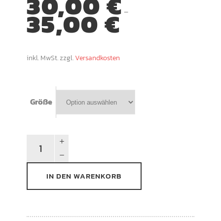
30,00
€
35,00
€
–
inkl. MwSt.
zzgl.
Versandkosten
Größe
Jolly
Ranken
T-
IN DEN WARENKORB
Shirt
quantity