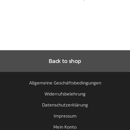
Varianten
auf.
Die
Optionen
können
auf
der
Produktseite
Back to shop
gewählt
werden
Allgemeine Geschäftsbedingungen
Widerrufsbelehrung
Datenschutzerklärung
Impressum
Mein Konto