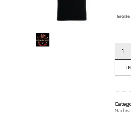
Größe
Folk
Em
All
I
Kids
quantit
Categ
Nachw