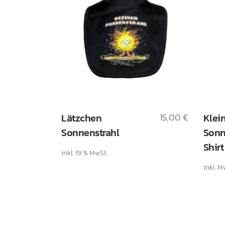
Diese
Lätzchen
15,00
€
Klei
Produ
Sonnenstrahl
Sonn
weist
Shirt
mehre
inkl. 19 % MwSt.
Varia
inkl. M
auf.
Die
Optio
könne
auf